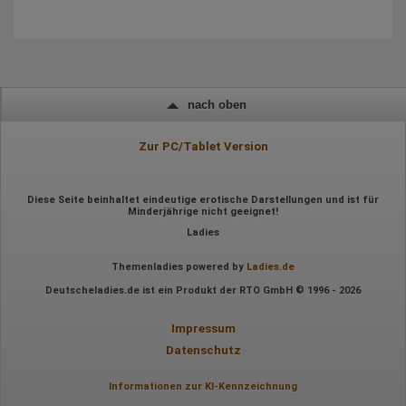
Daten über das Benutzerverhalten zu sammeln. Hotjar kann
auch im Rahmen von Umfragen und Feedbackfunktionen, die
auf unserer Website eingebunden sind, von Ihnen bereitgestellte
Informationen verarbeiten.
Herausgeber:
Hotjar Limited, Malta
nach oben
Erhobene Daten:
Zur PC/Tablet Version
Datum und Uhrzeit des Besuchs
Gerätetyp
Geografischer Standort
IP-Adresse
Diese Seite beinhaltet eindeutige erotische Darstellungen und ist für
Mausbewegungen
Minderjährige nicht geeignet!
Besuchte Seiten
Ladies
Referrer URL
Bildschirmauflösung
Eindeutige Gerätekennung
Themenladies powered by
Ladies.de
Sprachinformationen
Deutscheladies.de ist ein Produkt der RTO GmbH © 1996 - 2026
Gerätebestriebssystem
Browser-Typ
Klicks
Impressum
Domain-Name
Datenschutz
Eindeutige Benutzerkennung
Antworten auf Umfragen
Informationen zur KI-Kennzeichnung
Ort der Verarbeitung: