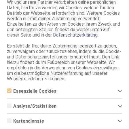
Typ:
deutsch
Wir und unsere Partner verarbeiten deine persönlichen
Daten, hierfür verwenden wir Cookies, welche für den
KF:
34/36
Betrieb der Webseite erforderlich sind. Weitere Cookies
Intimbereich:
total rasiert
werden nur mit deiner Zustimmung verwendet.
Haare:
rotbraun, rückenlang, glatt
Einzelheiten zu den Arten von Cookies, ihrem Zweck und
Augen:
braun
den beteiligten Stellen findest du weiter unten auf
dieser Seite und in der
Datenschutzerklärung
.
Haut:
hell
Sprachen:
Deutsch
Es steht dir frei, deine Zustimmung jederzeit zu geben,
Englisch
zu verweigern oder zurückzuziehen, indem du die Cookie-
Verkehr:
GV
und Datenschutzeinstellungen erneut öffnest. Den Link
Franz.
hierzu findest du im Fußbereich unserer Webseite. Wir
Franz. bei Ihr
empfehlen in die Verwendung von Cookies einzuwilligen,
Franz. beidseitig
um die bestmögliche Nutzererfahrung auf unserer
D**p Thr**t
Webseite erleben zu können.
Span. / BV
Flotter Dreier (MFF)
Essenzielle Cookies
Zu dritt (MMF)
Essenzielle Cookies sind alle notwendigen Cookies, die für den
Service für:
Herren
Betrieb der Webseite notwendig sind, indem Grundfunktionen
Analyse/Statistiken
Service:
ZK
ermöglicht werden. Die Webseite kann ohne diese Cookies nicht
Schmusen, Kuscheln
richtig funktionieren.
Analyse- bzw. Statistikcookies sind Cookies, die der Analyse der
Körperküsse
Webseiten-Nutzung und der Erstellung von anonymisierten
Kartendienste
Zugriffsstatistiken dienen. Sie helfen den Webseiten-Besitzern zu
KB passiv
verstehen, wie Besucher mit Webseiten interagieren, indem
EL
Google Maps