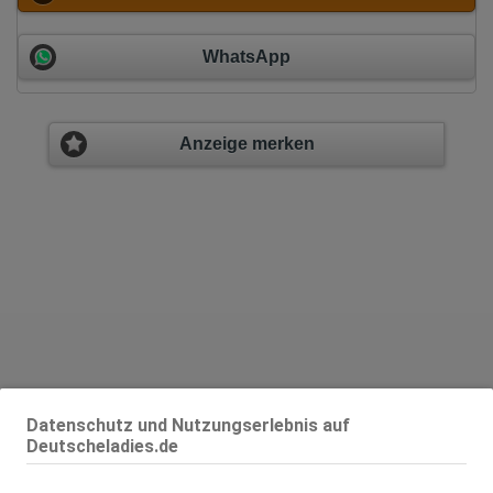
WhatsApp
Anzeige merken
Geschlecht:
weiblich
Datenschutz und Nutzungserlebnis auf
Körpergröße:
160 cm
Deutscheladies.de
Oberweite:
80 C