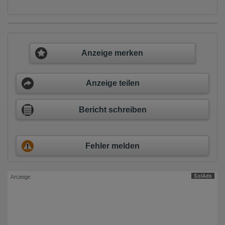
Daten anonym erhoben werden. Nur in Ausnahmefällen wird die
volle IP-Adresse an einen Server von Google in den USA
übertragen und dort gekürzt. Die von dem Browser des Nutzers
übermittelte IP-Adresse wird nicht mit anderen Daten von Google
zusammengeführt.
Erhobene Informationen zum Besucherverhalten sind folgende:
Anzeige merken
Herkunft (Land und Stadt)
Sprache
Betriebssystem
Anzeige teilen
Gerät (PC, Tablet-PC oder Smartphone)
Browser und alle verwendeten Add-ons
Auflösung des Computers
Bericht schreiben
Besucherquelle (Facebook, Suchmaschine oder
verweisende Webseite)
Welche Dateien wurden heruntergeladen?
Welche Videos angeschaut?
Wurden Werbebanner angeklickt?
Fehler melden
Wohin ging der Besucher? Klickte er auf weitere Seiten des
Portals oder hat er sie komplett verlassen?
Wie lange blieb der Besucher?
SolAds
Anzeige
Ort der Verarbeitung:
Europäische Union & USA
Hotjar
Wir nutzen Hotjar als Webanalysedient. Es wird verwendet, um