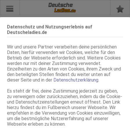
Deutsche
Datenschutz und Nutzungserlebnis auf
Merkzettel
Deutscheladies.de
Du hast zur Zeit keine Einträge in deinem Merkzettel
Wir und unsere Partner verarbeiten deine persönlichen
Daten, hierfür verwenden wir Cookies, welche für den
Nutze einfach "Anzeige merken" bei deinen favorisierten
Betrieb der Webseite erforderlich sind. Weitere Cookies
Anzeigen.
werden nur mit deiner Zustimmung verwendet.
Einzelheiten zu den Arten von Cookies, ihrem Zweck und
den beteiligten Stellen findest du weiter unten auf
dieser Seite und in der
Datenschutzerklärung
.
Zurück
Es steht dir frei, deine Zustimmung jederzeit zu geben,
zu verweigern oder zurückzuziehen, indem du die Cookie-
nach oben
und Datenschutzeinstellungen erneut öffnest. Den Link
hierzu findest du im Fußbereich unserer Webseite. Wir
Zur PC/Tablet Version
empfehlen in die Verwendung von Cookies einzuwilligen,
um die bestmögliche Nutzererfahrung auf unserer
Webseite erleben zu können.
Diese Seite beinhaltet eindeutige erotische Darstellungen und ist für