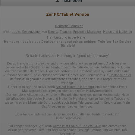
nach oben
Zur PC/Tablet Version
Deutsche Ladies.de
Mehr
Ladies Sex-Anzeigen
von
Escorts
,
Transen
,
Erotische Massage
,
Huren und Nutten in
Hamburg
und in der Nähe
Hamburg - Ladies aus Deutschland, deutschsprachiger Telefon-Sex Service
für dich!
Scharfe Ladies aus Hamburg in "good old germany"
Deutschland ist für attraktive und unwiderstehliche Frauen bekannt. Auch bei einem
heißen erotischen
Sextreffen in Hamburg
vermitteln die deutschen Hostessen und Huren
die traditionellen deutschen Tugenden perfekt. Qualitätsbewusstsein, Pünktlichkeit und
Zufriedenheit sind für die leidenschaftlichen Damen kein Fremdwort. Auf
Deutscheladies
.de findest Du genau die verführerische Schönheit, nach der Dein Körper beim Sex
verlangt.
Dabei ist es egal, ob es Dir nach
Sex mit Huren in Hamburg
, einer sinnlichen Erotik
Massage oder einer jungen oder auch reifen Hobbyhure dürstet.
Der komplette Alltagsstress wird beim Besuch einer sexy deutschen Hostess oder Nutte
abfallen, denn die
Ladies
Huren und Nutten in Hamburg
kennen fast keine Tabus und
wissen, was ein Mann wie Du braucht, auch beim
Telefonsex
und im
Erotikforum
. Mehr
Sex
Anzeigen auf
Ladies Hamburg
.
Oder finde wunderschöne
Huren mit dicken Titten
in Hamburg direkt auf
Deutscheladies.de
Du kriegst nicht genug? Dann
werde jetzt Fan auf LadiesSTARS
und entdecke die
exklusiven, privaten Fotos und sexy Clips deiner Lieblings Latinas und weiteren Top
Sternchen!