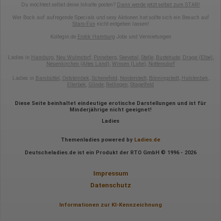
Du möchtest selbst deine Inhalte posten?
Dann werde jetzt selbst zum STAR!
Wer Bock auf aufregende Specials und sexy Aktionen hat sollte sich ein Besuch auf
Stars-Fun
nicht entgehen lassen!
Kollegin.de
Erotik Hamburg
Jobs und Vermietungen
Ladies in
Hamburg
,
Neu Wulmstorf
,
Pinneberg
,
Seevetal
,
Stelle
,
Buxtehude
,
Drage (Elbe)
,
Neuenkirchen (Altes Land)
,
Winsen (Luhe)
,
Nottensdorf
Ladies in
Barsbüttel
,
Oststeinbek
,
Schenefeld
,
Norderstedt
,
Bönningstedt
,
Halstenbek
,
Ellerbek
,
Glinde
,
Rellingen
,
Stapelfeld
Diese Seite beinhaltet eindeutige erotische Darstellungen und ist für
Minderjährige nicht geeignet!
Ladies
Themenladies powered by
Ladies.de
Deutscheladies.de ist ein Produkt der RTO GmbH © 1996 - 2026
Impressum
Datenschutz
Informationen zur KI-Kennzeichnung