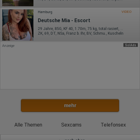
Mausbewegungen
Besuchte Seiten
Referrer URL
Hamburg
VIDEO
Bildschirmauflösung
Deutsche Mia - Escort
Eindeutige Gerätekennung
Sprachinformationen
29 Jahre, 85G, KF 40, 1.70m, 75 kg, total rasiert, deutsch
Gerätebestriebssystem
ZK, 69, DT, NSa, Franz b. Ihr, BV, Schmu., Kuscheln
Browser-Typ
Klicks
Domain-Name
SolAds
Anzeige
Eindeutige Benutzerkennung
Antworten auf Umfragen
Ort der Verarbeitung:
Europäische Union
Rechtliche Grundlage der Verarbeitung
Art. 6 Abs. 1 S. 1 lit. a DSGVO
mehr
Alle Themen
Sexcams
Telefonsex