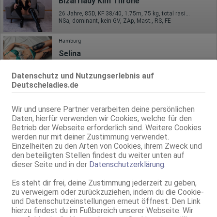
Bizarrlady Kim Throne
26 Jahre, 85D, KF 38/40, 1.75m, 75 kg, total rasiert, deutsch
NSa, dominant, kein GV, ZAp, Mast., RS, FE
Hamburg
Selina
27 Jahre, 75C, KF 36, 1.73m, total rasiert, deutsch
AV, 69, GF6, DT, Franz b. Ihr, BV, Schmu., Kuscheln
Datenschutz und Nutzungserlebnis auf
Deutscheladies.de
Hamburg
Kira-Tennis G*rl 18+
Wir und unsere Partner verarbeiten deine persönlichen
Daten, hierfür verwenden wir Cookies, welche für den
20 Jahre, 70B, KF 32, 1.65m, total rasiert, deutsch
Betrieb der Webseite erforderlich sind. Weitere Cookies
DT, Schmu., Kuscheln, Körperküs., RS
werden nur mit deiner Zustimmung verwendet.
Einzelheiten zu den Arten von Cookies, ihrem Zweck und
Hamburg
den beteiligten Stellen findest du weiter unten auf
Deutsche Luna-Marie-KEIN WHATSAPP- Party möglich!!!
dieser Seite und in der
Datenschutzerklärung
.
25 Jahre, 80B, KF 36, 1.76m, total rasiert, deutsch
AV, 69, DT, Franz b. Ihr, BV, MFF, Schmu., Kuscheln
Es steht dir frei, deine Zustimmung jederzeit zu geben,
zu verweigern oder zurückzuziehen, indem du die Cookie-
Live Sex Cam
und Datenschutzeinstellungen erneut öffnest. Den Link
hierzu findest du im Fußbereich unserer Webseite. Wir
LittleMissMabelle
LIVE