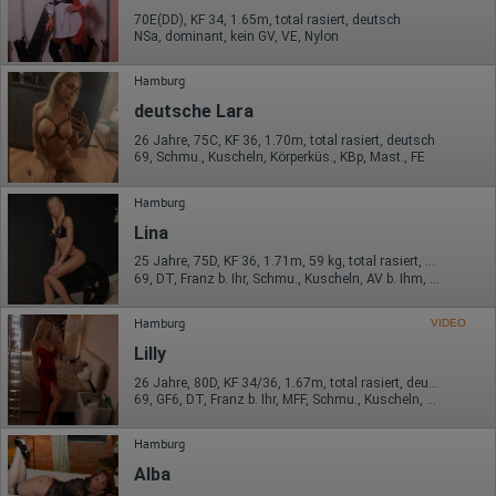
70E(DD), KF 34, 1.65m, total rasiert, deutsch
Erhobene Daten:
NSa, dominant, kein GV, VE, Nylon
Die erzeugten Informationen über die Benutzung unserer
Webseiten sowie die von dem Browser übermittelte IP-Adresse
Hamburg
werden übertragen und gespeichert. Dabei können aus den
verarbeiteten Daten pseudonyme Nutzungsprofile der Nutzer
deutsche Lara
erstellt werden. Diese Informationen wird Google gegebenenfalls
auch an Dritte übertragen, sofern dies gesetzlich
26 Jahre, 75C, KF 36, 1.70m, total rasiert, deutsch
vorgeschrieben wird oder, soweit Dritte diese Daten im Auftrag
69, Schmu., Kuscheln, Körperküs., KBp, Mast., FE
von Google verarbeiten. Die IP-Adresse der Nutzer wird von
Google innerhalb von Mitgliedstaaten der Europäischen Union
Hamburg
oder in anderen Vertragsstaaten des Abkommens über den
Europäischen Wirtschaftsraum gekürzt, dies bedeutet, dass alle
Lina
Daten anonym erhoben werden. Nur in Ausnahmefällen wird die
volle IP-Adresse an einen Server von Google in den USA
25 Jahre, 75D, KF 36, 1.71m, 59 kg, total rasiert, deutsch
69, DT, Franz b. Ihr, Schmu., Kuscheln, AV b. Ihm, DSa, DSp
übertragen und dort gekürzt. Die von dem Browser des Nutzers
übermittelte IP-Adresse wird nicht mit anderen Daten von Google
zusammengeführt.
Hamburg
VIDEO
Erhobene Informationen zum Besucherverhalten sind folgende:
Lilly
26 Jahre, 80D, KF 34/36, 1.67m, total rasiert, deutsch
Herkunft (Land und Stadt)
69, GF6, DT, Franz b. Ihr, MFF, Schmu., Kuscheln, Körperküs.
Sprache
Betriebssystem
Gerät (PC, Tablet-PC oder Smartphone)
Hamburg
Browser und alle verwendeten Add-ons
Auflösung des Computers
Alba
Besucherquelle (Facebook, Suchmaschine oder