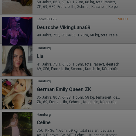
50 Jahre, 85C, KF 40, 1.79m, 66 kg, total rasiert, deutsch
verweisende Webseite)
ZK, 69, GF6, Franz b. Ihr, Schmu., Kuscheln, Körperküs., DSa
Welche Dateien wurden heruntergeladen?
Welche Videos angeschaut?
Wurden Werbebanner angeklickt?
LadiesSTARS
VIDEO
Wohin ging der Besucher? Klickte er auf weitere Seiten des
Deutsche VikingLuna69
Portals oder hat er sie komplett verlassen?
Wie lange blieb der Besucher?
40 Jahre, 75F, KF 34/36, 1.73m, 60 kg, total rasiert, deutsch
Ort der Verarbeitung:
Europäische Union & USA
Hamburg
Hotjar
Lia
41 Jahre, 75H, KF 36, 1.69m, total rasiert, deutsch
Wir nutzen Hotjar als Webanalysedient. Es wird verwendet, um
69, GF6, Franz b. Ihr, Schmu., Kuscheln, Körperküs.
Daten über das Benutzerverhalten zu sammeln. Hotjar kann
auch im Rahmen von Umfragen und Feedbackfunktionen, die
auf unserer Website eingebunden sind, von Ihnen bereitgestellte
Hamburg
Informationen verarbeiten.
German Emily Queen ZK
Herausgeber:
35 Jahre, 80C, KF 38, 1.65m, 58 kg, teilrasiert, deutsch
Hotjar Limited, Malta
ZK, 69, Franz b. Ihr, Schmu., Kuscheln, Körperküs., VE
Erhobene Daten:
Hamburg
Datum und Uhrzeit des Besuchs
Gerätetyp
Celine
Geografischer Standort
75C, KF 36, 1.60m, 59 kg, total rasiert, deutsch
IP-Adresse
AV, DT, devot, BV, MFF, Schmu., Kuscheln, Körperküs.