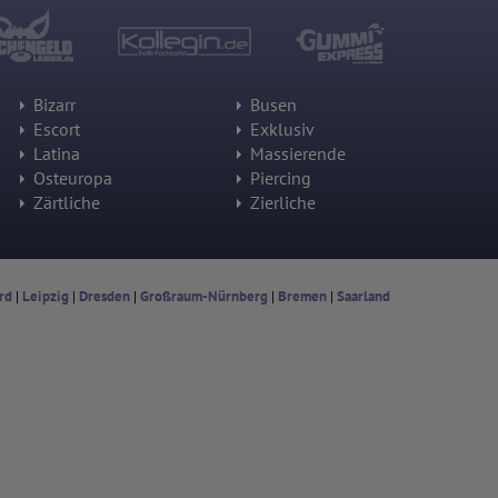
Bizarr
Busen
Escort
Exklusiv
Latina
Massierende
Osteuropa
Piercing
Zärtliche
Zierliche
rd
|
Leipzig
|
Dresden
|
Großraum-Nürnberg
|
Bremen
|
Saarland