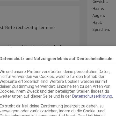
Gewicht:
Haare:
Augen:
Haut:
. Bitte rechtzeitig Termine
Sprachen:
dene Venus. Manchmal eine Lady,
Verkehr:
Datenschutz und Nutzungserlebnis auf Deutscheladies.de
te Verführerin, versiert in den
Service für:
ein Naturell ist das einer
Termin:
Wir und unsere Partner verarbeiten deine persönlichen Daten,
 sanft und anschmiegsam,
Bizarr Persönl
hierfür verwenden wir Cookies, welche für den Betrieb der
Bizarr Service
Webseite erforderlich sind. Weitere Cookies werden nur mit
meinen Reizen werde ich Dich immer
deiner Zustimmung verwendet. Einzelheiten zu den Arten von
Cookies, ihrem Zweck und den beteiligten Stellen findest du
leichen, während Du Dich in
weiter unten auf dieser Seite und in der
Datenschutzerklärung
.
inne erleben, mir immer mehr
Es steht dir frei, deine Zustimmung jederzeit zu geben, zu
verweigern oder zurückzuziehen, indem du die Cookie- und
sammen mit mir in eine andere Welt
Datenschutzeinstellungen erneut öffnest. Den Link hierzu