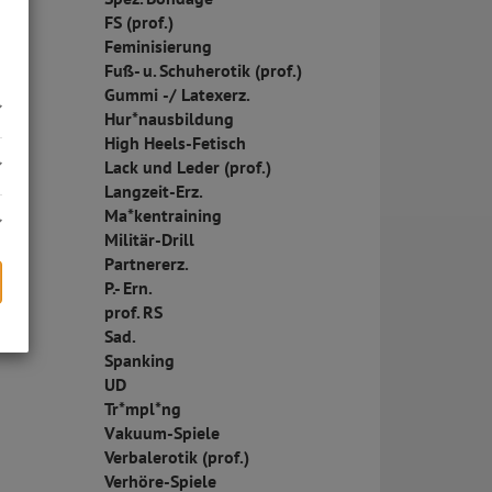
FS (prof.)
Feminisierung
Fuß- u. Schuherotik (prof.)
Gummi -/ Latexerz.
Hur*nausbildung
High Heels-Fetisch
Lack und Leder (prof.)
Langzeit-Erz.
Ma*kentraining
Militär-Drill
Partnererz.
P.- Ern.
prof. RS
Sad.
s
Spanking
UD
Tr*mpl*ng
Vakuum-Spiele
Verbalerotik (prof.)
Verhöre-Spiele