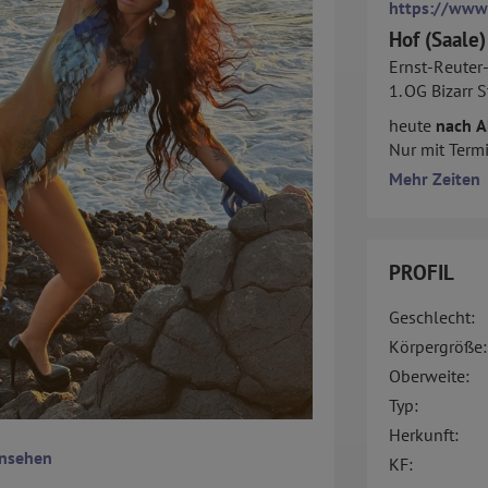
https://www
Hof (Saale)
Ernst-Reuter-
1. OG Bizarr 
heute
nach A
Nur mit Term
Mehr Zeiten
PROFIL
Geschlecht:
Körpergröße:
Oberweite:
Typ:
Herkunft:
ansehen
KF: