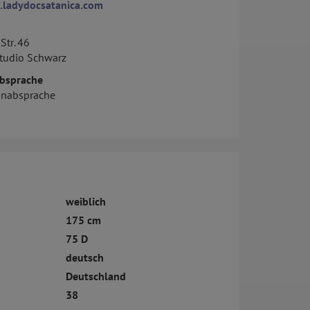
.ladydocsatanica.com
Str. 46
Studio Schwarz
bsprache
inabsprache
weiblich
175 cm
75 D
deutsch
Deutschland
38