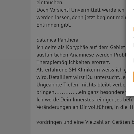
eintauchen.
Doch Vorsicht! Unvermittelt werde ich zu
werden lassen, denn jetzt beginnt mein Sp
Entrinnen gibt.
Satanica Panthera
Ich gelte als Koryphäe auf dem Gebiet des
ausführlichen Anamnese werden Problem
Therapiemöglichkeiten erörtert.
Als erfahrene SM Klinikerin weiss ich gen
wird. Detailliert wirst Du untersucht. Jede
Ungeahnte Tiefen - nichts bleibt verborge
bringen…………..ein ganz besonderer KI
Ich werde Dein Innerstes reinigen, es befü
Veränderungen an Dir vollführen, in die T
vordringen und eine Vielzahl an Geräten 