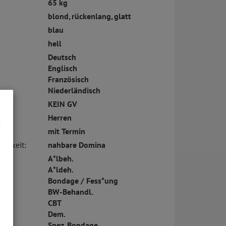
65 kg
blond, rückenlang, glatt
blau
hell
Deutsch
Englisch
Französisch
Niederländisch
KEIN GV
Herren
mit Termin
ichkeit:
nahbare Domina
:
A*lbeh.
A*ldeh.
Bondage / Fess*ung
BW-Behandl.
CBT
Dem.
Spez. Bondage