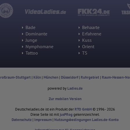
Wohin ging der Besucher? Klickte er auf weitere Seiten des Portals
oder hat er sie komplett verlassen?
Wie lange blieb der Besucher?
Ort der Verarbeitung:
Europäische Union & USA
Bade
Behaarte
Dominante
Erfahrene
Hotjar
Junge
Kuss
Wir nutzen Hotjar als Webanalysedient. Es wird verwendet, um Daten
Nymphomane
Orient
über das Benutzerverhalten zu sammeln. Hotjar kann auch im
Tattoo
TS
Rahmen von Umfragen und Feedbackfunktionen, die auf unserer
Website eingebunden sind, von Ihnen bereitgestellte Informationen
verarbeiten.
Herausgeber:
Hotjar Limited, Malta
roßraum-Stuttgart
|
Köln
|
München
|
Düsseldorf
|
Ruhrgebiet
|
Raum-Hessen-No
Erhobene Daten:
powered by
Ladies.de
Datum und Uhrzeit des Besuchs
Gerätetyp
Geografischer Standort
Zur mobilen Version
IP-Adresse
Mausbewegungen
Deutscheladies.de ist ein Produkt der
RTO GmbH
© 1996 - 2026
Besuchte Seiten
Diese Seite ist mit
jusPRog
gekennzeichnet.
Referrer URL
Datenschutz
|
Impressum
|
Nutzungsbedingungen Ladies.de-Konto
Bildschirmauflösung
Eindeutige Gerätekennung