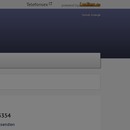
Telefonsex
SolAds Anzeige
5354
 senden