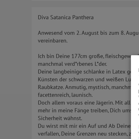
Diva Satanica Panthera
Anwesend vom 2. August bis zum 8. August
vereinbaren.
Ich bin Deine 177cm große, fleischgewor
manchmal verd*rbenes L*der.
Deine langbeinige schlanke in Latex gehüll
Künsten der schwarzen und weißen Lust. M
Raubkatze. Anmutig, mystisch, manchmal
facettenreich, launisch.
Doch allem voraus eine Jägerin. Mit all 
mehr in meine Fänge treiben, Dich umsch
Sicherheit wähnst.
Du wirst mit mir ein Auf und Ab Deiner S
verfallen, Deine Grenzen neu stecken, zu